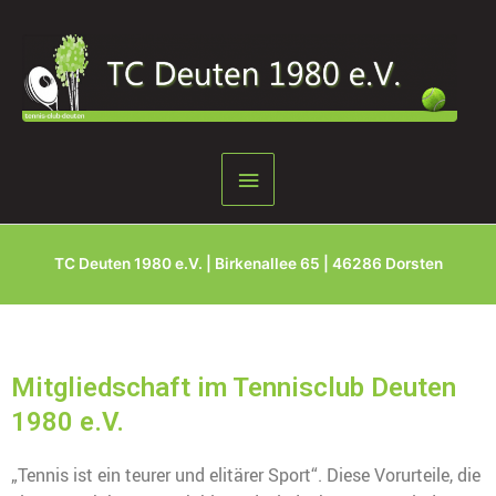
Zum
Hauptmenü
Inhalt
springen
TC Deuten 1980 e.V. | Birkenallee 65 | 46286 Dorsten
Mitgliedschaft im Tennisclub Deuten
1980 e.V.
„Tennis ist ein teurer und elitärer Sport“. Diese Vorurteile, die